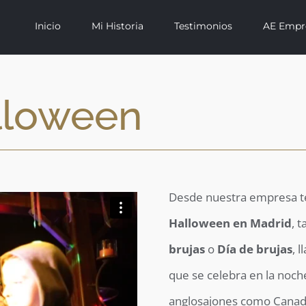
Inicio
Mi Historia
Testimonios
AE Empr
lloween
Desde nuestra empresa t
Halloween en Madrid
, 
brujas
o
Día de brujas
, 
que se celebra en la noch
anglosajones como Canadá